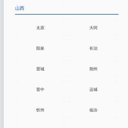
山西
太原
大同
阳泉
长治
晋城
朔州
晋中
运城
忻州
临汾