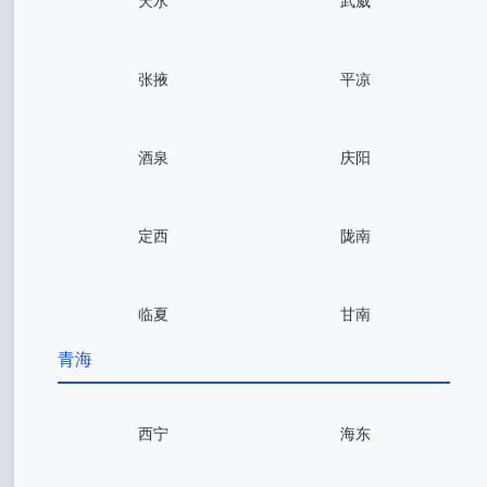
天水
武威
张掖
平凉
酒泉
庆阳
定西
陇南
临夏
甘南
青海
西宁
海东