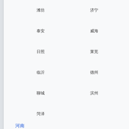
潍坊
济宁
泰安
威海
日照
莱芜
临沂
德州
聊城
滨州
菏泽
河南