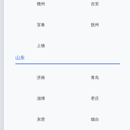
赣州
吉安
宜春
抚州
上饶
山东
济南
青岛
淄博
枣庄
东营
烟台