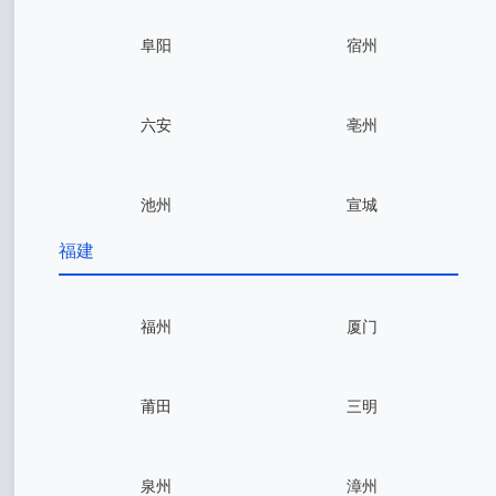
阜阳
宿州
六安
亳州
池州
宣城
福建
福州
厦门
莆田
三明
泉州
漳州