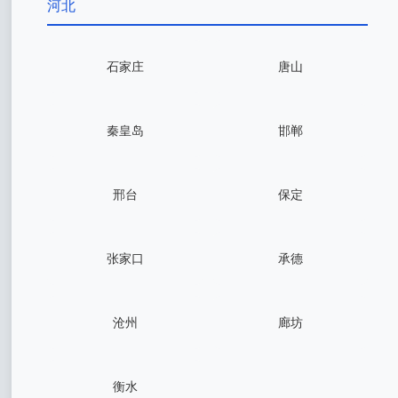
河北
石家庄
唐山
秦皇岛
邯郸
邢台
保定
张家口
承德
沧州
廊坊
衡水