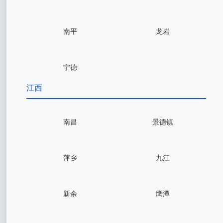
南平
龙岩
宁德
江西
南昌
景德镇
萍乡
九江
新余
鹰潭