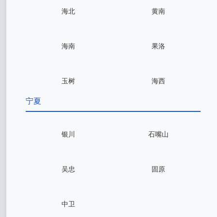
海北
黄南
海南
果洛
玉树
海西
宁夏
银川
石嘴山
吴忠
固原
中卫