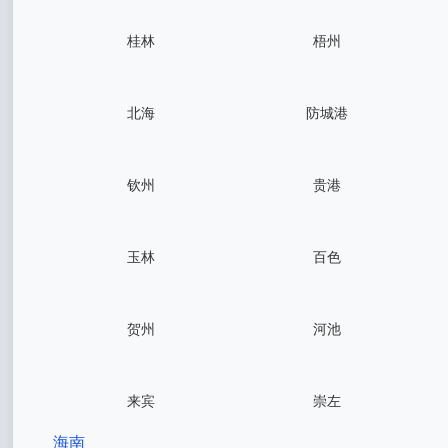
桂林
梧州
北海
防城港
钦州
贵港
玉林
百色
贺州
河池
来宾
崇左
海南