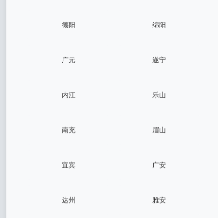
德阳
绵阳
广元
遂宁
内江
乐山
南充
眉山
宜宾
广安
达州
雅安