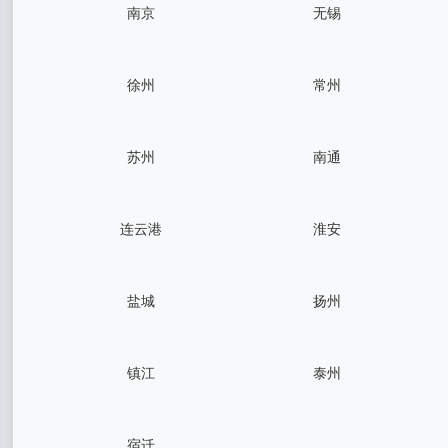
南京
无锡
徐州
常州
苏州
南通
连云港
淮安
盐城
扬州
镇江
泰州
宿迁