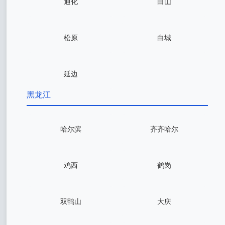
通化
白山
松原
白城
延边
黑龙江
哈尔滨
齐齐哈尔
鸡西
鹤岗
双鸭山
大庆