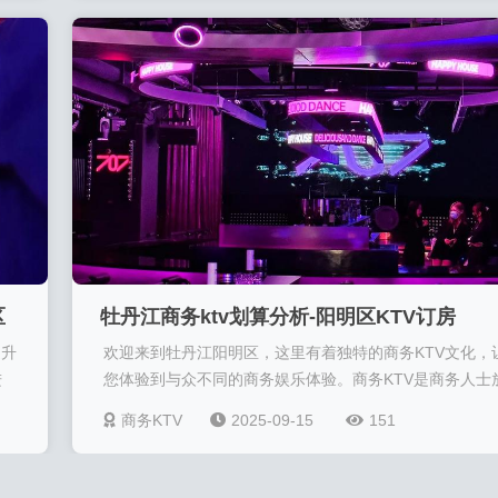
TV
理想首选。牡丹江商务KTV凭借地理优势，位于阳明区的
泛
心地段，交通便捷，环境优雅，为客户提供了一个舒适、
私密的娱乐场
区
牡丹江商务ktv划算分析-阳明区KTV订房
提升
欢迎来到牡丹江阳明区，这里有着独特的商务KTV文化，
进
您体验到与众不同的商务娱乐体验。商务KTV是商务人士
一
松身心、展现自我风采的好去处。在牡丹江阳明区的商务
商务KTV
2025-09-15
151
绕
KTV，无论是商务洽谈、团队活动还是朋友聚会，都能找
关
适合您的包房和服务。精心设计的环境，舒适的沙发，极
致的音效设备，让您在工作之余尽情享受K歌的乐趣。商