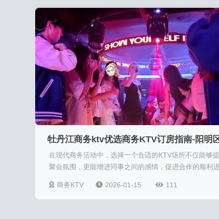
商务人士理想的选择。特别是在阳明区，许多高品质的K
为客户提供了便捷的订房体验和优质的服务，赢得了广
好评。商务K
牡丹江商务ktv优选商务KTV订房指南-阳明
在现代商务活动中，选择一个合适的KTV场所不仅能够
KTV订房
聚会氛围，更能增进同事之间的感情，促进合作的顺利
行。对于居住在牡丹江及阳明区的商务人士来说，寻找
商务KTV
2026-01-15
111
家环境优雅、服务周到的商务KTV尤为重要。本文将围
“牡丹江商务ktv”、“阳明区商务ktv”以及“商务ktv预订”的
键词，为您详细介绍如何选择理想的商务KTV及预