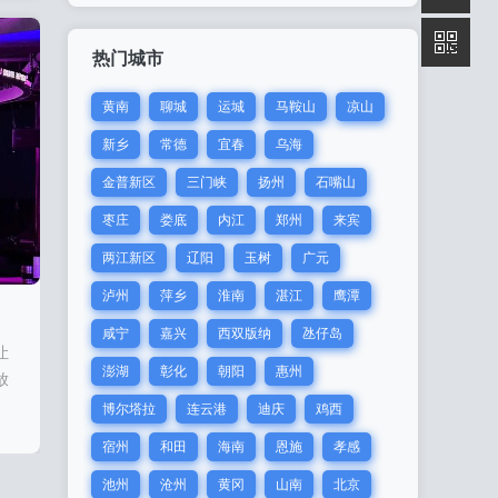
核
热门城市
黄南
聊城
运城
马鞍山
凉山
新乡
常德
宜春
乌海
金普新区
三门峡
扬州
石嘴山
枣庄
娄底
内江
郑州
来宾
两江新区
辽阳
玉树
广元
泸州
萍乡
淮南
湛江
鹰潭
咸宁
嘉兴
西双版纳
氹仔岛
让
澎湖
彰化
朝阳
惠州
放
博尔塔拉
连云港
迪庆
鸡西
到
宿州
和田
海南
恩施
孝感
务
池州
沧州
黄冈
山南
北京