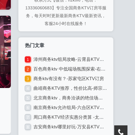
联系方式【微信：hzktv6，电话：
13336060683】专注全国商务KTV订房等服
务，每天时时更新最新商务KTV最新资讯，
客服24小时在线服务！
热门文章
漳州商务ktv组局攻略-云霄县KTV订房
1
百色商务ktv 中低端场氛围探索-右江区KTV订房
2
商务ktv有没有？-苏家屯区KTV订房
3
曲靖商务KTV推荐，性价比高-师宗县KTV订房
4
北京商务ktv，商务洽谈的绝佳场所-丰台区KTV订房
5
南京商务ktv允许组局-六合区KTV订房
6
周口商务KTV经济实惠分类算 -太康县KTV订房
7
其
吉安商务ktv哪里好玩-万安县KTV订房
8