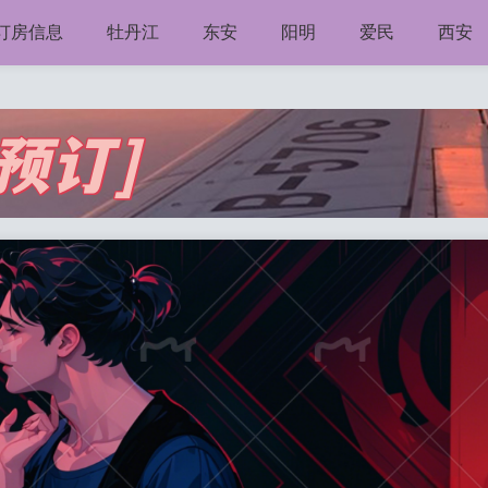
V订房信息
牡丹江
东安
阳明
爱民
西安