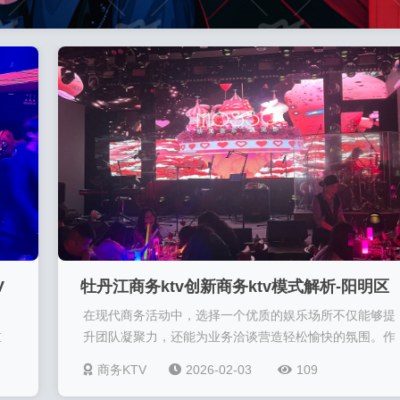
V
牡丹江商务ktv创新商务ktv模式解析-阳明区
，
在现代商务活动中，选择一个优质的娱乐场所不仅能够提
KTV订房
重
升团队凝聚力，还能为业务洽谈营造轻松愉快的氛围。作
资
为黑龙江省牡丹江市阳明区的特色休闲选择，商务KTV以
商务KTV
2026-02-03
109
成为
独特的经营模式和优质服务，成为众多企业和商务人士的